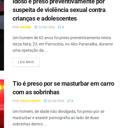
Idoso é preso preventivamente por
suspeita de violência sexual contra
crianças e adolescentes
POR
RAYANE
23/06/2026
0
Um homem de 62 anos foi preso preventivamente nesta
terça-feira, 23, em Patrocínio, no Alto Paranaíba, durante
uma operação da ...
LEIA MAIS
Tio é preso por se masturbar em carro
com as sobrinhas
POR
PAULOOTAVIO
22/06/2026
0
Um homem, de idade não divulgada, foi preso por se
masturbar e assistir pornografia ao lado de duas
sobrinhas dentro ...