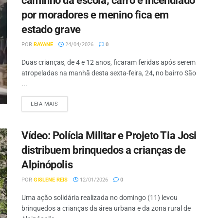
caminho da escola; carro é incendiado
por moradores e menino fica em
estado grave
POR
RAYANE
24/04/2026
0
Duas crianças, de 4 e 12 anos, ficaram feridas após serem
atropeladas na manhã desta sexta-feira, 24, no bairro São
...
LEIA MAIS
Vídeo: Polícia Militar e Projeto Tia Josi
distribuem brinquedos a crianças de
Alpinópolis
POR
GISLENE REIS
12/01/2026
0
Uma ação solidária realizada no domingo (11) levou
brinquedos a crianças da área urbana e da zona rural de