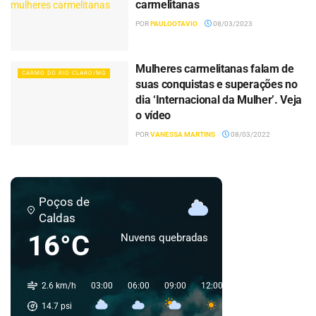
carmelitanas
POR
PAULOOTAVIO
08/03/2023
Mulheres carmelitanas falam de
CARMO DO RIO CLARO/MG
suas conquistas e superações no
dia ‘Internacional da Mulher’. Veja
o vídeo
POR
VANESSA MARTINS
08/03/2022
Poços de
Caldas
16°C
Nuvens quebradas
2.6 km/h
03:00
06:00
09:00
12:00
15:00
18:00
2
14.7
psi