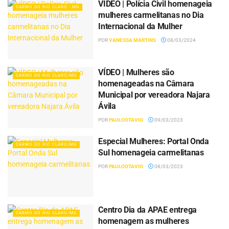
VÍDEO | Polícia Civil homenageia
CARMO DO RIO CLARO - MG
mulheres carmelitanas no Dia
Internacional da Mulher
POR
VANESSA MARTINS
08/03/2024
VÍDEO | Mulheres são
CARMO DO RIO CLARO/MG
homenageadas na Câmara
Municipal por vereadora Najara
Ávila
POR
PAULOOTAVIO
09/03/2023
Especial Mulheres: Portal Onda
CARMO DO RIO CLARO/MG
Sul homenageia carmelitanas
POR
PAULOOTAVIO
08/03/2023
Centro Dia da APAE entrega
CARMO DO RIO CLARO/MG
homenagem as mulheres