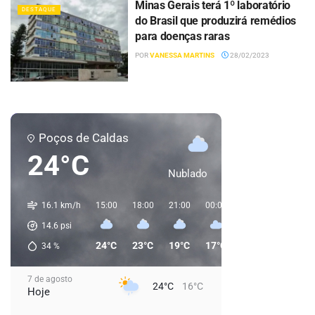
Minas Gerais terá 1º laboratório
DESTAQUE
do Brasil que produzirá remédios
para doenças raras
POR
VANESSA MARTINS
28/02/2023
Poços de Caldas
24°C
Nublado
16.1 km/h
15:00
18:00
21:00
00:00
03:00
06:00
14.6
psi
24°C
23°C
19°C
17°C
16°C
16°C
34
%
7 de agosto
24°C
16°C
Hoje