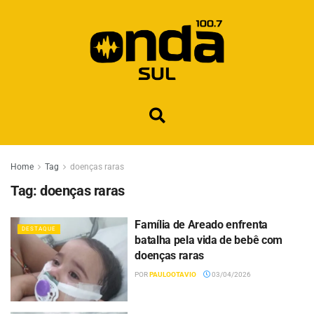
Home
Tag
doenças raras
Tag:
doenças raras
Família de Areado enfrenta
DESTAQUE
batalha pela vida de bebê com
doenças raras
POR
PAULOOTAVIO
03/04/2026