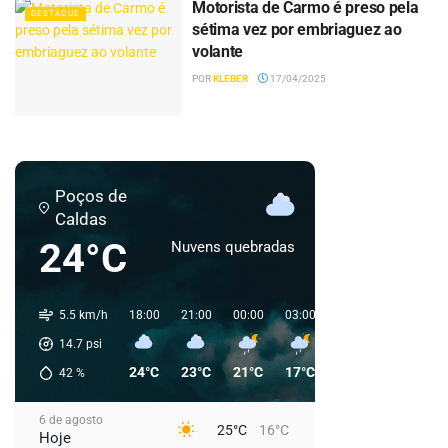
Motorista de Carmo é preso pela
DESTAQUE
sétima vez por embriaguez ao
volante
POR
KLEBER
17/04/2025
Poços de
Caldas
24°C
Nuvens quebradas
5.5 km/h
18:00
21:00
00:00
03:00
06:00
09:00
1
14.7
psi
24°C
23°C
21°C
17°C
17°C
21°C
42
%
6 de agosto
25°C
16°C
Hoje