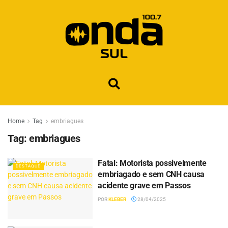
Home
Tag
embriagues
Tag:
embriagues
Fatal: Motorista possivelmente
DESTAQUE
embriagado e sem CNH causa
acidente grave em Passos
POR
KLEBER
28/04/2025