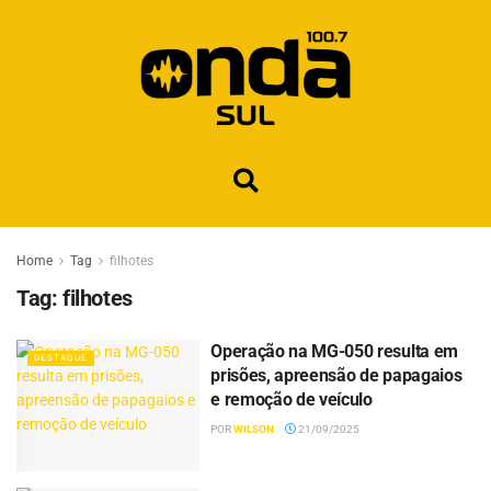
Home
Tag
filhotes
Tag:
filhotes
Operação na MG-050 resulta em
DESTAQUE
prisões, apreensão de papagaios
e remoção de veículo
POR
WILSON
21/09/2025