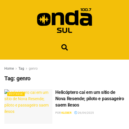
Home
Tag
genro
Tag:
genro
Helicóptero cai em um sítio de
DESTAQUE
Nova Resende; piloto e passageiro
saem ilesos
POR
KLEBER
26/04/2025