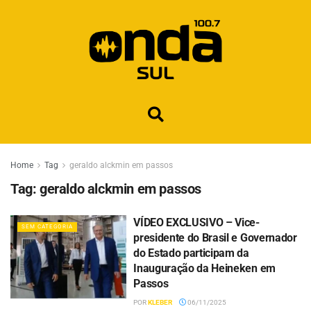
Home
Tag
geraldo alckmin em passos
Tag:
geraldo alckmin em passos
VÍDEO EXCLUSIVO – Vice-
SEM CATEGORIA
presidente do Brasil e Governador
do Estado participam da
Inauguração da Heineken em
Passos
POR
KLEBER
06/11/2025