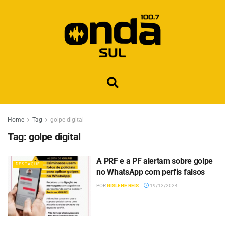
Home
Tag
golpe digital
Tag:
golpe digital
A PRF e a PF alertam sobre golpe
DESTAQUE
no WhatsApp com perfis falsos
POR
GISLENE REIS
19/12/2024