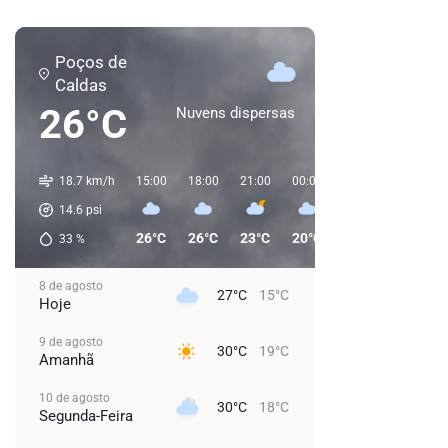
Poços de
Caldas
26°C
Nuvens dispersas
18.7 km/h
15:00
18:00
21:00
00:00
03:00
06:00
14.6
psi
26°C
26°C
23°C
20°C
20°C
20°C
33
%
8 de agosto
27°C
15°C
Hoje
9 de agosto
30°C
19°C
Amanhã
10 de agosto
30°C
18°C
Segunda-Feira