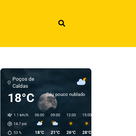
Poços de
Caldas
18°C
Céu pouco nublado
1.1 km/h
06:00
09:00
12:00
15:00
18:00
21:00
00:
14.7
psi
18°C
21°C
26°C
28°C
25°C
21°C
19
53
%