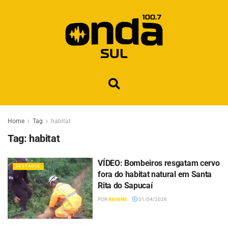
Home
Tag
habitat
Tag:
habitat
VÍDEO: Bombeiros resgatam cervo
DESTAQUE
fora do habitat natural em Santa
Rita do Sapucaí
POR
RAYANE
01/04/2026