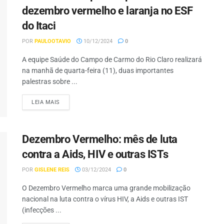
dezembro vermelho e laranja no ESF
do Itaci
POR
PAULOOTAVIO
10/12/2024
0
A equipe Saúde do Campo de Carmo do Rio Claro realizará
na manhã de quarta-feira (11), duas importantes
palestras sobre ...
LEIA MAIS
Dezembro Vermelho: mês de luta
contra a Aids, HIV e outras ISTs
POR
GISLENE REIS
03/12/2024
0
O Dezembro Vermelho marca uma grande mobilização
nacional na luta contra o vírus HIV, a Aids e outras IST
(infecções ...