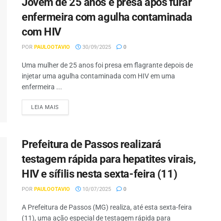
Jovem de 25 anos é presa após furar
enfermeira com agulha contaminada
com HIV
POR
PAULOOTAVIO
30/09/2025
0
Uma mulher de 25 anos foi presa em flagrante depois de
injetar uma agulha contaminada com HIV em uma
enfermeira ...
LEIA MAIS
Prefeitura de Passos realizará
testagem rápida para hepatites virais,
HIV e sífilis nesta sexta-feira (11)
POR
PAULOOTAVIO
10/07/2025
0
A Prefeitura de Passos (MG) realiza, até esta sexta-feira
(11), uma ação especial de testagem rápida para