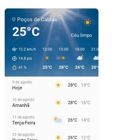
Poços de Caldas
25°C
Céu limpo
15.2 km/h
12:00
15:00
18:00
21:00
00:00
03:00
14.8
psi
25°C
28°C
26°C
20°C
19°C
18°C
41
%
9 de agosto
28°C
19°C
Hoje
10 de agosto
28°C
16°C
Amanhã
11 de agosto
26°C
14°C
Terça-Feira
12 de agosto
26°C
12°C