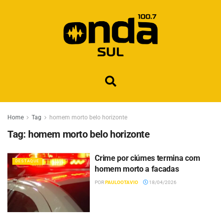
Home
Tag
homem morto belo horizonte
Tag:
homem morto belo horizonte
Crime por ciúmes termina com
DESTAQUE
homem morto a facadas
POR
PAULOOTAVIO
18/04/2026