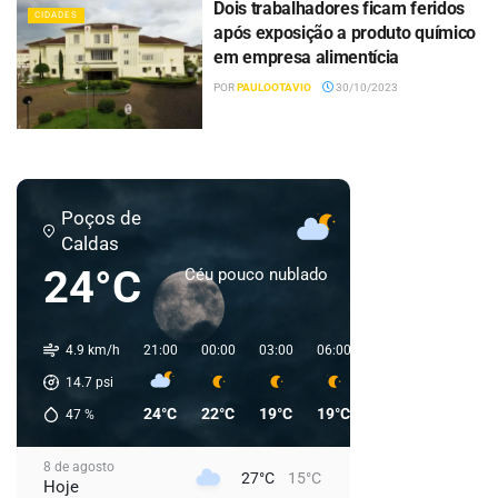
Dois trabalhadores ficam feridos
CIDADES
após exposição a produto químico
em empresa alimentícia
POR
PAULOOTAVIO
30/10/2023
Poços de
Caldas
24°C
Céu pouco nublado
4.9 km/h
21:00
00:00
03:00
06:00
09:00
12:00
1
14.7
psi
24°C
22°C
19°C
19°C
23°C
29°C
47
%
8 de agosto
27°C
15°C
Hoje