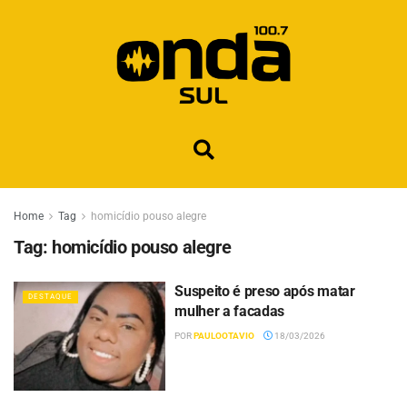
Home
Tag
homicídio pouso alegre
Tag:
homicídio pouso alegre
Suspeito é preso após matar
DESTAQUE
mulher a facadas
POR
PAULOOTAVIO
18/03/2026