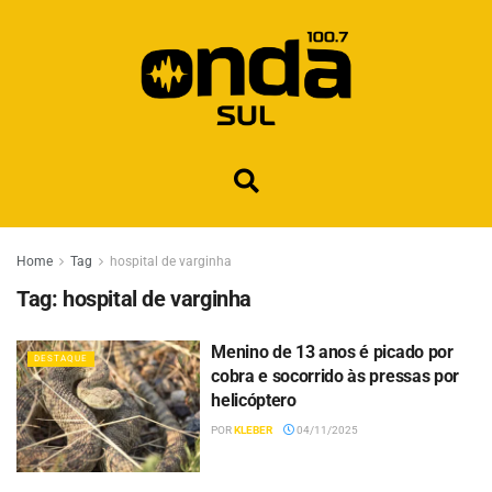
Home
Tag
hospital de varginha
Tag:
hospital de varginha
Menino de 13 anos é picado por
DESTAQUE
cobra e socorrido às pressas por
helicóptero
POR
KLEBER
04/11/2025