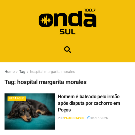
Home
Tag
hospital margarita morales
Tag:
hospital margarita morales
Homem é baleado pelo irmão
DESTAQUE
após disputa por cachorro em
Poços
POR
PAULOOTAVIO
05/05/2026