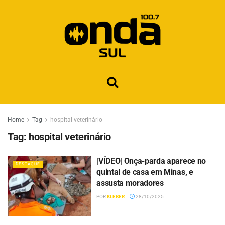
Home
Tag
hospital veterinário
Tag:
hospital veterinário
|VÍDEO| Onça-parda aparece no
DESTAQUE
quintal de casa em Minas, e
assusta moradores
POR
KLEBER
28/10/2025