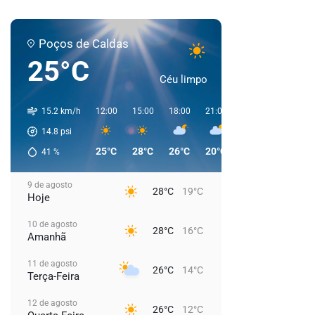
Poços de Caldas
25°C
Céu limpo
15.2 km/h
12:00
15:00
18:00
21:00
00:00
03:00
14.8
psi
25°C
28°C
26°C
20°C
19°C
18°C
41
%
9 de agosto
28°C
19°C
Hoje
10 de agosto
28°C
16°C
Amanhã
11 de agosto
26°C
14°C
Terça-Feira
12 de agosto
26°C
12°C