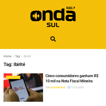
Home
Tag
Ibirité
Tag:
Ibirité
Cinco consumidores ganham R$
DESTAQUE
10 mil na Nota Fiscal Mineira
POR
GISLENE REIS
17/12/2024