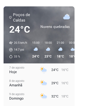
Poços de
Caldas
24°C
Nuvens quebradas
20.5 km/h
15:00
18:00
21:00
00:00
03:00
06:00
14.7
psi
24°C
23°C
18°C
18°C
17°C
17°C
33
%
7 de agosto
24°C
16°C
Hoje
8 de agosto
29°C
16°C
Amanhã
9 de agosto
32°C
18°C
Domingo