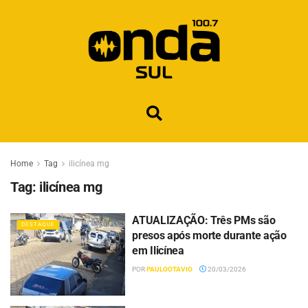
Home
Tag
ilicínea mg
Tag:
ilicínea mg
ATUALIZAÇÃO: Três PMs são
DESTAQUE
presos após morte durante ação
em Ilicínea
POR
PAULOOTAVIO
20/03/2026