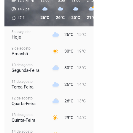
12.9 km/h
12:00
15:00
18:00
21:00
00:00
03:00
14.7
psi
26°C
26°C
25°C
21°C
20°C
20°C
47
%
8 de agosto
26°C
15°C
Hoje
9 de agosto
30°C
19°C
Amanhã
10 de agosto
30°C
18°C
Segunda-Feira
11 de agosto
26°C
14°C
Terça-Feira
12 de agosto
26°C
13°C
Quarta-Feira
13 de agosto
29°C
14°C
Quinta-Feira
14 de agosto