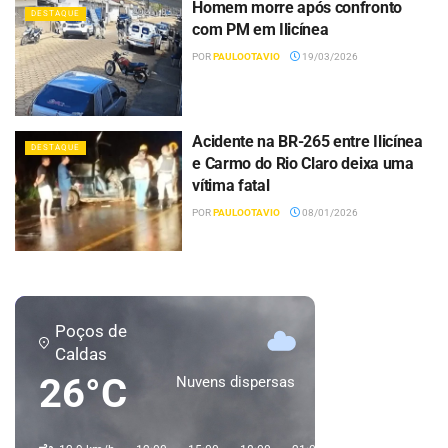
Homem morre após confronto
DESTAQUE
com PM em Ilicínea
POR
PAULOOTAVIO
19/03/2026
Acidente na BR-265 entre Ilicínea
DESTAQUE
e Carmo do Rio Claro deixa uma
vítima fatal
POR
PAULOOTAVIO
08/01/2026
Poços de
Caldas
26°C
Nuvens dispersas