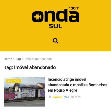
Home
Tag
imóvel abandonado
Tag:
imóvel abandonado
Incêndio atinge imóvel
DESTAQUE
abandonado e mobiliza Bombeiros
em Pouso Alegre
POR
RAYANE
03/04/2026