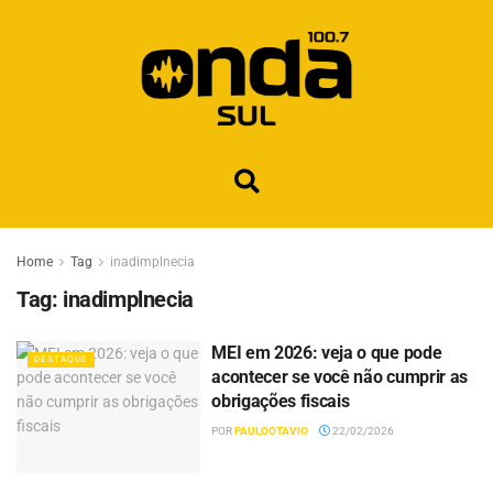
Home
Tag
inadimplnecia
Tag:
inadimplnecia
MEI em 2026: veja o que pode
DESTAQUE
acontecer se você não cumprir as
obrigações fiscais
POR
PAULOOTAVIO
22/02/2026