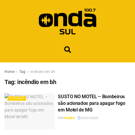
Home
Tag
incêndio em bh
Tag:
incêndio em bh
SUSTO NO MOTEL – Bombeiros
DESTAQUE
são acionados para apagar fogo
em Motel de MG
POR
KLEBER
23/01/2026