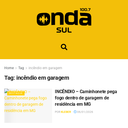
Home
Tag
incêndio em garagem
Tag:
incêndio em garagem
INCÊNDIO – Caminhonete pega
DESTAQUE
fogo dentro de garagem de
residência em MG
POR
KLEBER
06/01/2026