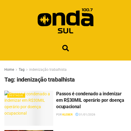
Home
Tag
indenização trabalhista
Tag:
indenização trabalhista
Passos é condenado a indenizar
DESTAQUE
em R$30MIL operário por doença
ocupacional
POR
KLEBER
31/01/2026