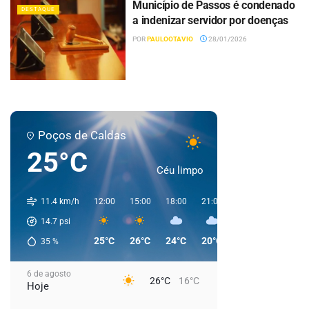
Município de Passos é condenado
DESTAQUE
a indenizar servidor por doenças
POR
PAULOOTAVIO
28/01/2026
Poços de Caldas
25°C
Céu limpo
11.4 km/h
12:00
15:00
18:00
21:00
00:00
03:00
14.7
psi
25°C
26°C
24°C
20°C
19°C
18°C
35
%
6 de agosto
26°C
16°C
Hoje