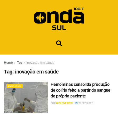
Home
Tag
inovação em saúde
Tag:
inovação em saúde
Hemominas consolida produção
DESTAQUE
de colírio feito a partir do sangue
do próprio paciente
POR
GISLENE REIS
22/12/2025