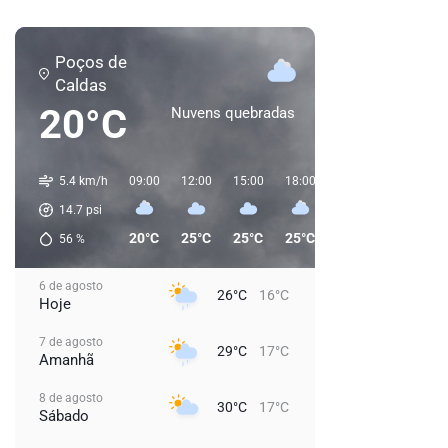
Poços de
Caldas
20°C
Nuvens quebradas
5.4 km/h
09:00
12:00
15:00
18:00
21:00
00:00
0
14.7
psi
20°C
25°C
25°C
25°C
20°C
18°C
56
%
6 de agosto
26°C
16°C
Hoje
7 de agosto
29°C
17°C
Amanhã
8 de agosto
30°C
17°C
Sábado