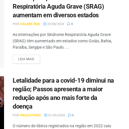
Respiratória Aguda Grave (SRAG)
aumentam em diversos estados
POR
GISLENE REIS
23/08/2024
0
As internações por Síndrome Respiratória Aguda Grave
(SRAG) têm aumentado em estados como Goiás, Bahia,
Paraíba, Sergipe e São Paulo. ...
LEIA MAIS
Letalidade para a covid-19 diminui na
região; Passos apresenta a maior
redução após ano mais forte da
doença
POR
PAULOOTAVIO
31/03/2024
0
O número de óbitos registrados na região em 2022 caiu