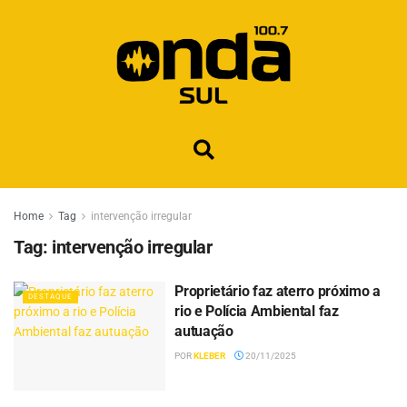
Home
Tag
intervenção irregular
Tag:
intervenção irregular
Proprietário faz aterro próximo a
DESTAQUE
rio e Polícia Ambiental faz
autuação
POR
KLEBER
20/11/2025