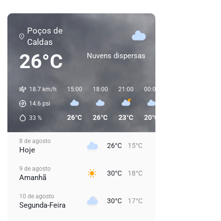
Poços de
Caldas
26°C
Nuvens dispersas
18.7 km/h
15:00
18:00
21:00
00:00
03:00
06:00
14.6
psi
26°C
26°C
23°C
20°C
20°C
20°C
33
%
8 de agosto
26°C
15°C
Hoje
9 de agosto
30°C
18°C
Amanhã
10 de agosto
30°C
17°C
Segunda-Feira