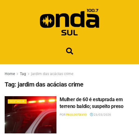
Home
Tag
jardim das acácias crime
Tag:
jardim das acácias crime
Mulher de 60 é estuprada em
DESTAQUE
terreno baldio; suspeito preso
POR
PAULOOTAVIO
23/03/2026