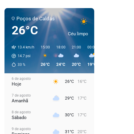
Poços de Caldas
26°C
Céu limpo
13.4 km/h
15:00
18:00
21:00
00:00
03:00
06:00
14.7
psi
26°C
24°C
20°C
19°C
18°C
17°C
33
%
6 de agosto
26°C
16°C
Hoje
7 de agosto
29°C
17°C
Amanhã
8 de agosto
30°C
17°C
Sábado
9 de agosto
31°C
20°C