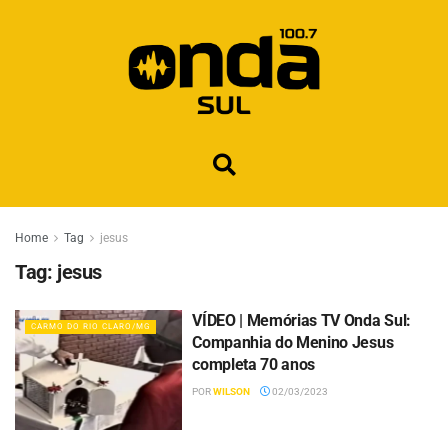
Home
Tag
jesus
Tag:
jesus
VÍDEO | Memórias TV Onda Sul:
CARMO DO RIO CLARO/MG
Companhia do Menino Jesus
completa 70 anos
POR
WILSON
02/03/2023