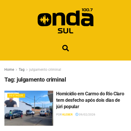
Home
Tag
julgamento criminal
Tag:
julgamento criminal
Homicídio em Carmo do Rio Claro
DESTAQUE
tem desfecho após dois dias de
júri popular
POR
KLEBER
09/02/2026