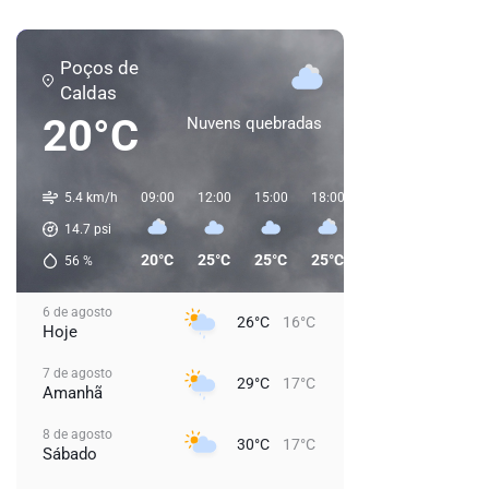
Poços de
Caldas
20°C
Nuvens quebradas
5.4 km/h
09:00
12:00
15:00
18:00
21:00
00:00
0
14.7
psi
20°C
25°C
25°C
25°C
20°C
18°C
56
%
6 de agosto
26°C
16°C
Hoje
7 de agosto
29°C
17°C
Amanhã
8 de agosto
30°C
17°C
Sábado