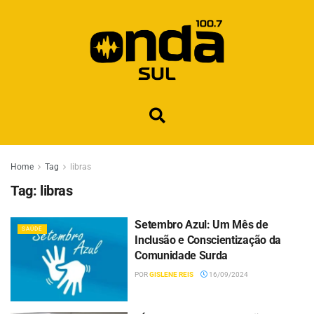
Home
Tag
libras
Tag:
libras
Setembro Azul: Um Mês de
SAÚDE
Inclusão e Conscientização da
Comunidade Surda
POR
GISLENE REIS
16/09/2024