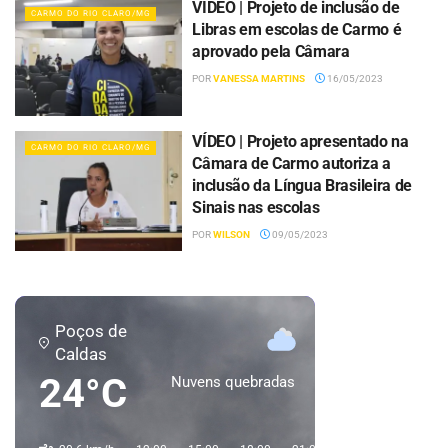
VÍDEO | Projeto de inclusão de
CARMO DO RIO CLARO/MG
Libras em escolas de Carmo é
aprovado pela Câmara
POR
VANESSA MARTINS
16/05/2023
VÍDEO | Projeto apresentado na
CARMO DO RIO CLARO/MG
Câmara de Carmo autoriza a
inclusão da Língua Brasileira de
Sinais nas escolas
POR
WILSON
09/05/2023
Poços de
Caldas
24°C
Nuvens quebradas