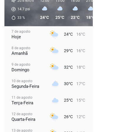
20.6 km/h
12:00
15:00
18:00
21:00
00:00
03:00
14.7
psi
24°C
25°C
23°C
18°C
18°C
17°C
33
%
7 de agosto
24°C
16°C
Hoje
8 de agosto
29°C
16°C
Amanhã
9 de agosto
32°C
18°C
Domingo
10 de agosto
30°C
17°C
Segunda-Feira
11 de agosto
25°C
15°C
Terça-Feira
12 de agosto
26°C
12°C
Quarta-Feira
13 de agosto