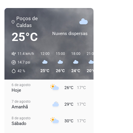
Poços de
Caldas
25°C
Nuvens dispersas
11.4 km/h
12:00
15:00
18:00
21:00
00:00
03:00
14.7
psi
25°C
26°C
24°C
20°C
19°C
18°C
42
%
6 de agosto
26°C
17°C
Hoje
7 de agosto
29°C
17°C
Amanhã
8 de agosto
30°C
17°C
Sábado