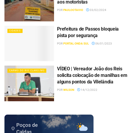
aos motoristas
POR
PAULOOTAVIO
03/02/2024
Prefeitura de Passos bloqueia
CIDADES
pista por segurança
POR
PORTAL ONDA SUL
06/01/2023
VÍDEO | Vereador João dos Reis
CARMO DO RIO CLARO/MG
solicita colocação de manilhas em
alguns pontos da Vilelândia
POR
WILSON
14/12/2022
Poços de
Caldas