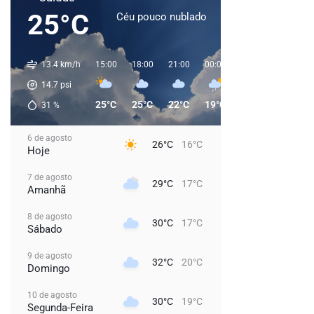
25°C
Céu pouco nublado
13.4 km/h
15:00
18:00
21:00
00:00
03:00
06:00
14.7
psi
25°C
25°C
22°C
19°C
18°C
17°C
31
%
6 de agosto
26°C
16°C
Hoje
7 de agosto
29°C
17°C
Amanhã
8 de agosto
30°C
17°C
Sábado
9 de agosto
32°C
20°C
Domingo
10 de agosto
30°C
19°C
Segunda-Feira