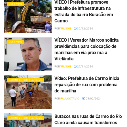
VÍDEO | Prefeitura promove
DESTAQUE
trabalho de infraestrutura na
estrada do bairro Buracão em
Carmo
POR
WILSON
30/12/2024
VÍDEO | Vereador Marcos solicita
DESTAQUE
providências para colocação de
manilhas em via próxima à
Vilelândia
POR
WILSON
27/11/2024
Vídeo: Prefeitura de Carmo inicia
CARMO DO RIO CLARO/MG
reparação de rua com problema
de manilha
POR
PAULOOTAVIO
05/02/2024
Buracos nas ruas de Carmo do Rio
CARMO DO RIO CLARO/MG
Claro ainda causam transtornos