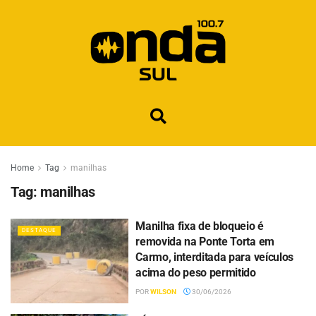
Home
Tag
manilhas
Tag:
manilhas
Manilha fixa de bloqueio é
DESTAQUE
removida na Ponte Torta em
Carmo, interditada para veículos
acima do peso permitido
POR
WILSON
30/06/2026