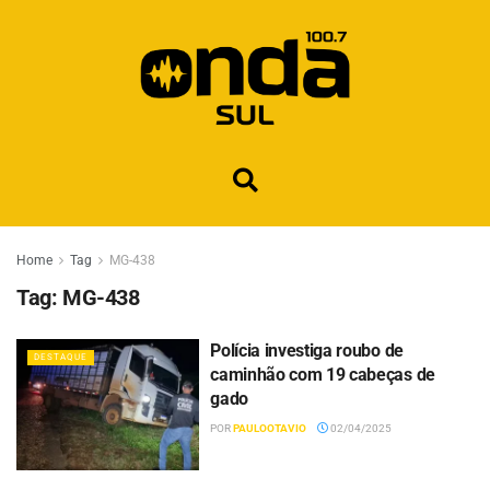
Home
Tag
MG-438
Tag:
MG-438
Polícia investiga roubo de
DESTAQUE
caminhão com 19 cabeças de
gado
POR
PAULOOTAVIO
02/04/2025