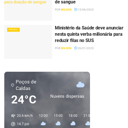
de sangue
POR
WILSON
15/06/2023
Ministério da Saúde deve anunciar
BRASIL
nesta quinta verba milionária para
reduzir filas no SUS
POR
WILSON
26/01/2023
Poços de
Caldas
24°C
Nuvens dispersas
20.6 km/h
12:00
15:00
18:00
21:00
00:00
03:00
14.7
psi