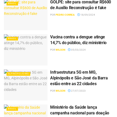
GOLPE: site para consultar R$600
BRASIL
de Auxílio Reconstrução é fake
POR
PEDRO CORREA
18/09/2024
Vacina contra a dengue atinge
BRASIL
14,7% do público, diz ministério
POR
WILSON
05/03/2024
Infraestrutura 5G em MG,
ALPINÓPOLIS/MG
Alpinópolis e São José da Barra
estão entre as 22 cidades
POR
WILSON
27/07/2023
Ministério da Saúde lança
BRASIL
campanha nacional para doação