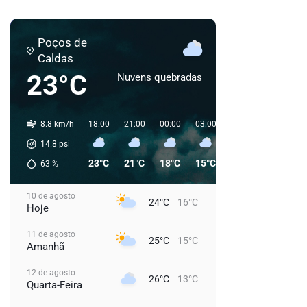
Poços de
Caldas
23°C
Nuvens quebradas
8.8 km/h
18:00
21:00
00:00
03:00
06:00
09:00
1
14.8
psi
23°C
21°C
18°C
15°C
15°C
16°C
63
%
10 de agosto
24°C
16°C
Hoje
11 de agosto
25°C
15°C
Amanhã
12 de agosto
26°C
13°C
Quarta-Feira