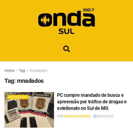
Home
Tag
mnadados
Tag:
mnadados
PC cumpre mandado de busca e
ALFENAS/MG
apreensão por tráfico de drogas e
estelionato no Sul de MG
POR
VANESSA MARTINS
04/07/2023