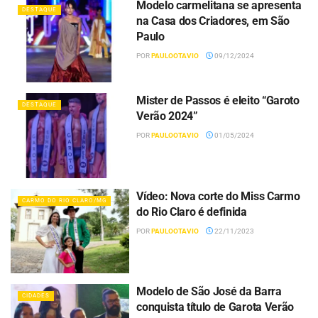
Modelo carmelitana se apresenta
DESTAQUE
na Casa dos Criadores, em São
Paulo
POR
PAULOOTAVIO
09/12/2024
Mister de Passos é eleito “Garoto
DESTAQUE
Verão 2024”
POR
PAULOOTAVIO
01/05/2024
Vídeo: Nova corte do Miss Carmo
CARMO DO RIO CLARO/MG
do Rio Claro é definida
POR
PAULOOTAVIO
22/11/2023
Modelo de São José da Barra
CIDADES
conquista título de Garota Verão