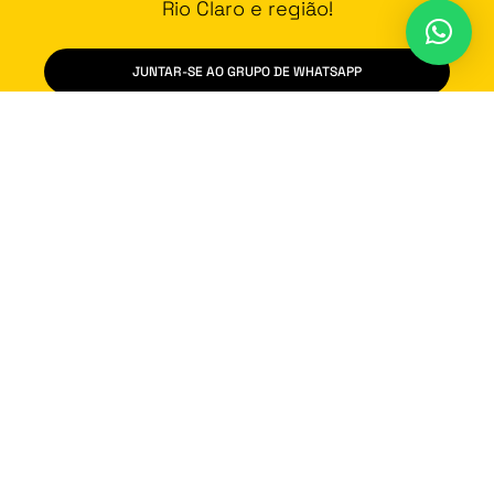
Rio Claro e região!
JUNTAR-SE AO GRUPO DE WHATSAPP
Contato
Vídeos
Promoção
Fala na Cara
Política de Privacidade
Rua Delfim Moreira, 133, 3º Andar - Centro, Carmo do Rio Claro/MG -
37.150-000
2022 Onda Sul - Todos os direitos reservados