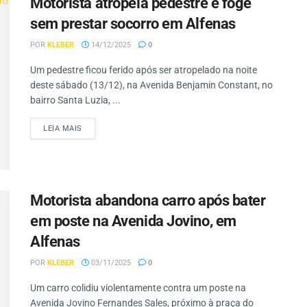
Motorista atropela pedestre e foge
sem prestar socorro em Alfenas
POR
KLEBER
14/12/2025
0
Um pedestre ficou ferido após ser atropelado na noite
deste sábado (13/12), na Avenida Benjamin Constant, no
bairro Santa Luzia, ...
LEIA MAIS
Motorista abandona carro após bater
em poste na Avenida Jovino, em
Alfenas
POR
KLEBER
03/11/2025
0
Um carro colidiu violentamente contra um poste na
Avenida Jovino Fernandes Sales, próximo à praça do