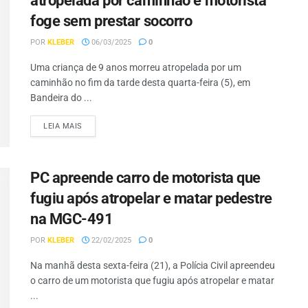
atropelada por caminhão e motorista
foge sem prestar socorro
POR
KLEBER
06/03/2025
0
Uma criança de 9 anos morreu atropelada por um
caminhão no fim da tarde desta quarta-feira (5), em
Bandeira do ...
LEIA MAIS
PC apreende carro de motorista que
fugiu após atropelar e matar pedestre
na MGC-491
POR
KLEBER
22/02/2025
0
Na manhã desta sexta-feira (21), a Polícia Civil apreendeu
o carro de um motorista que fugiu após atropelar e matar
...