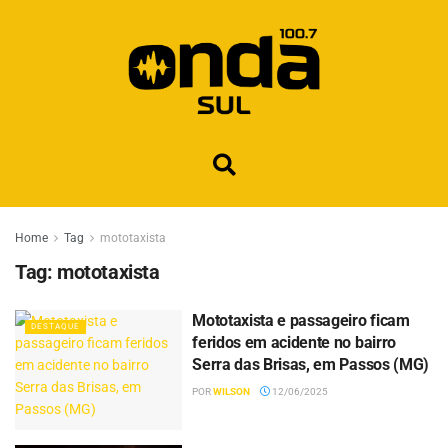
Home
Tag
mototaxista
Tag:
mototaxista
Mototaxista e passageiro ficam
DESTAQUE
feridos em acidente no bairro
Serra das Brisas, em Passos (MG)
POR
WILSON
12/06/2025