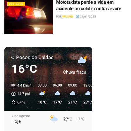
Mototaxista perde a vida em
DESTAQUE
acidente ao colidir contra árvore
POR
WILSON
03/01/2025
Poços de Caldas
16°C
Chuva fraca
4.4 km/h
03:00
06:00
09:00
12:00
15:00
18:00
2
14.7
psi
16°C
17°C
21°C
27°C
27°C
23°C
67
%
7 de agosto
27°C
17°C
Hoje