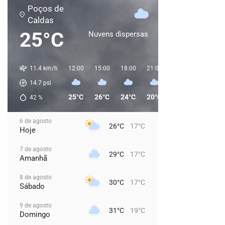
Poços de
Caldas
25°C
Nuvens dispersas
11.4 km/h
12:00
15:00
18:00
21:00
00:00
03:00
14.7
psi
25°C
26°C
24°C
20°C
19°C
18°C
42
%
6 de agosto
26°C
17°C
Hoje
7 de agosto
29°C
17°C
Amanhã
8 de agosto
30°C
17°C
Sábado
9 de agosto
31°C
19°C
Domingo