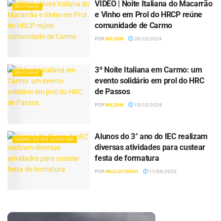
VÍDEO | Noite Italiana do Macarrão
DESTAQUE
e Vinho em Prol do HRCP reúne
comunidade de Carmo
POR
WILSON
20/10/2024
3ª Noite Italiana em Carmo: um
DESTAQUE
evento solidário em prol do HRC
de Passos
POR
WILSON
19/10/2024
Alunos do 3° ano do IEC realizam
CARMO DO RIO CLARO/MG
diversas atividades para custear
festa de formatura
POR
PAULOOTAVIO
11/09/2023