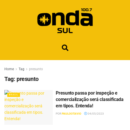
Home
Tag
presunto
Tag:
presunto
Presunto passa por inspeção e
BRASIL
comercialização será classificada
em tipos. Entenda!
POR
PAULOOTAVIO
04/05/2023