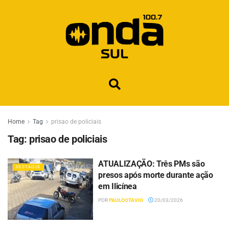
Home
Tag
prisao de policiais
Tag:
prisao de policiais
ATUALIZAÇÃO: Três PMs são
DESTAQUE
presos após morte durante ação
em Ilicínea
POR
PAULOOTAVIO
20/03/2026