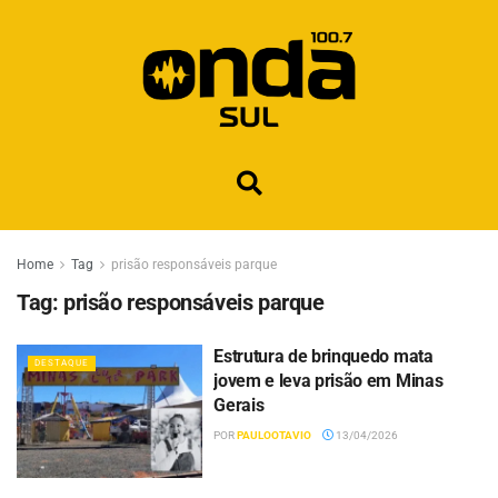
Home
Tag
prisão responsáveis parque
Tag:
prisão responsáveis parque
Estrutura de brinquedo mata
DESTAQUE
jovem e leva prisão em Minas
Gerais
POR
PAULOOTAVIO
13/04/2026