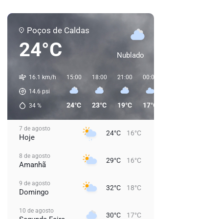
Poços de Caldas
24°C
Nublado
16.1 km/h
15:00
18:00
21:00
00:00
03:00
06:00
14.6
psi
24°C
23°C
19°C
17°C
16°C
16°C
34
%
7 de agosto
24°C
16°C
Hoje
8 de agosto
29°C
16°C
Amanhã
9 de agosto
32°C
18°C
Domingo
10 de agosto
30°C
17°C