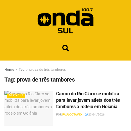
Home
Tag
prova de três tambores
Tag:
prova de três tambores
Carmo do Rio Claro se mobiliza
DESTAQUE
para levar jovem atleta dos três
tambores a rodeio em Goiânia
POR
PAULOOTAVIO
23/04/2026