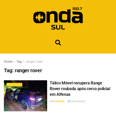
Home
Tag
ranger rover
Tag:
ranger rover
Tático Móvel recupera Range
DESTAQUE
Rover roubada após cerco policial
em Alfenas
POR
RAYANE
04/04/2026