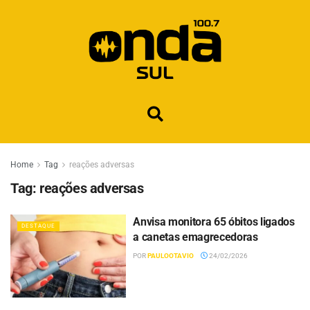
Home
Tag
reações adversas
Tag:
reações adversas
Anvisa monitora 65 óbitos ligados
DESTAQUE
a canetas emagrecedoras
POR
PAULOOTAVIO
24/02/2026